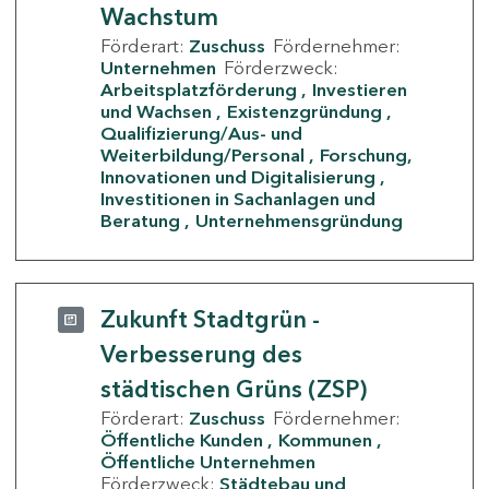
Wachstum
Förderart:
Zuschuss
Fördernehmer:
Unternehmen
Förderzweck:
Arbeitsplatzförderung
Investieren
und Wachsen
Existenzgründung
Qualifizierung/Aus- und
Weiterbildung/Personal
Forschung,
Innovationen und Digitalisierung
Investitionen in Sachanlagen und
Beratung
Unternehmensgründung
Zukunft Stadtgrün -
Verbesserung des
städtischen Grüns (ZSP)
Förderart:
Zuschuss
Fördernehmer:
Öffentliche Kunden
Kommunen
Öffentliche Unternehmen
Förderzweck:
Städtebau und