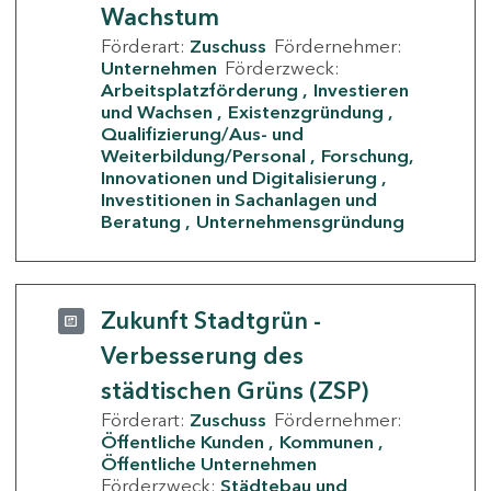
Wachstum
Förderart:
Zuschuss
Fördernehmer:
Unternehmen
Förderzweck:
Arbeitsplatzförderung
Investieren
und Wachsen
Existenzgründung
Qualifizierung/Aus- und
Weiterbildung/Personal
Forschung,
Innovationen und Digitalisierung
Investitionen in Sachanlagen und
Beratung
Unternehmensgründung
Zukunft Stadtgrün -
Verbesserung des
städtischen Grüns (ZSP)
Förderart:
Zuschuss
Fördernehmer:
Öffentliche Kunden
Kommunen
Öffentliche Unternehmen
Förderzweck:
Städtebau und