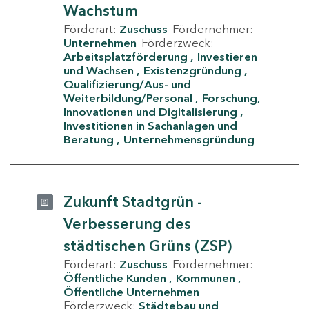
Wachstum
Förderart:
Zuschuss
Fördernehmer:
Unternehmen
Förderzweck:
Arbeitsplatzförderung
Investieren
und Wachsen
Existenzgründung
Qualifizierung/Aus- und
Weiterbildung/Personal
Forschung,
Innovationen und Digitalisierung
Investitionen in Sachanlagen und
Beratung
Unternehmensgründung
Zukunft Stadtgrün -
Verbesserung des
städtischen Grüns (ZSP)
Förderart:
Zuschuss
Fördernehmer:
Öffentliche Kunden
Kommunen
Öffentliche Unternehmen
Förderzweck:
Städtebau und