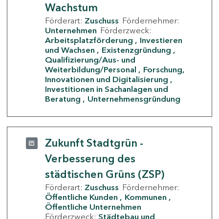
Wachstum
Förderart:
Zuschuss
Fördernehmer:
Unternehmen
Förderzweck:
Arbeitsplatzförderung
Investieren
und Wachsen
Existenzgründung
Qualifizierung/Aus- und
Weiterbildung/Personal
Forschung,
Innovationen und Digitalisierung
Investitionen in Sachanlagen und
Beratung
Unternehmensgründung
Zukunft Stadtgrün -
Verbesserung des
städtischen Grüns (ZSP)
Förderart:
Zuschuss
Fördernehmer:
Öffentliche Kunden
Kommunen
Öffentliche Unternehmen
Förderzweck:
Städtebau und