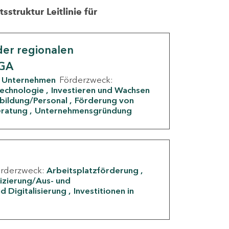
struktur Leitlinie für
er regionalen
IGA
Unternehmen
Förderzweck:
Technologie
Investieren und Wachsen
rbildung/Personal
Förderung von
eratung
Unternehmensgründung
örderzweck:
Arbeitsplatzförderung
fizierung/Aus- und
d Digitalisierung
Investitionen in
g