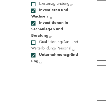
Existenzgründung
(2)
Investieren und
ndorte
Wachsen
(2)
Investitionen in
Sachanlagen und
Beratung
(2)
Qualifizierung/Aus- und
Weiterbildung/Personal
(2)
Unternehmensgründ
ung
(2)