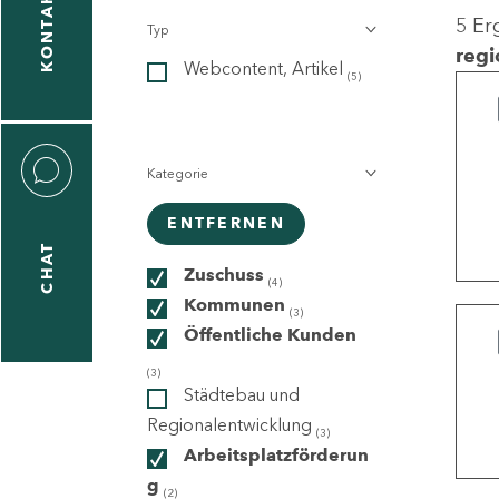
KONTAKT
5 Er
Typ
gen
regi
Webcontent, Artikel
n
(5)
Kategorie
ENTFERNEN
CHAT
icecenter
Zuschuss
(4)
Kommunen
(3)
Öffentliche Kunden
taktformular
(3)
Städtebau und
Regionalentwicklung
(3)
Arbeitsplatzförderun
erportal
g
(2)