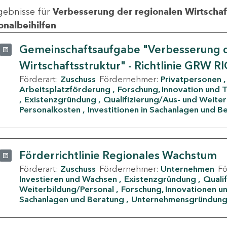
gebnisse für
Verbesserung der regionalen Wirtschafts
onalbeihilfen
Gemeinschaftsaufgabe "Verbesserung d
Wirtschaftsstruktur" - Richtlinie GRW R
Förderart:
Zuschuss
Fördernehmer:
Privatpersonen
Arbeitsplatzförderung
Forschung, Innovation und 
Existenzgründung
Qualifizierung/Aus- und Weite
Personalkosten
Investitionen in Sachanlagen und B
Förderrichtlinie Regionales Wachstum
Förderart:
Zuschuss
Fördernehmer:
Unternehmen
F
Investieren und Wachsen
Existenzgründung
Quali
Weiterbildung/Personal
Forschung, Innovationen un
Sachanlagen und Beratung
Unternehmensgründun