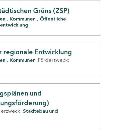
tädtischen Grüns (ZSP)
den
Kommunen
Öffentliche
entwicklung
r regionale Entwicklung
den
Kommunen
Förderzweck:
ngsplänen und
nungsförderung)
derzweck:
Städtebau und