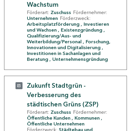
Wachstum
Förderart:
Zuschuss
Fördernehmer:
Unternehmen
Förderzweck:
Arbeitsplatzförderung
Investieren
und Wachsen
Existenzgründung
Qualifizierung/Aus- und
Weiterbildung/Personal
Forschung,
Innovationen und Digitalisierung
Investitionen in Sachanlagen und
Beratung
Unternehmensgründung
Zukunft Stadtgrün -
Verbesserung des
städtischen Grüns (ZSP)
Förderart:
Zuschuss
Fördernehmer:
Öffentliche Kunden
Kommunen
Öffentliche Unternehmen
Förderzweck:
Städtebau und