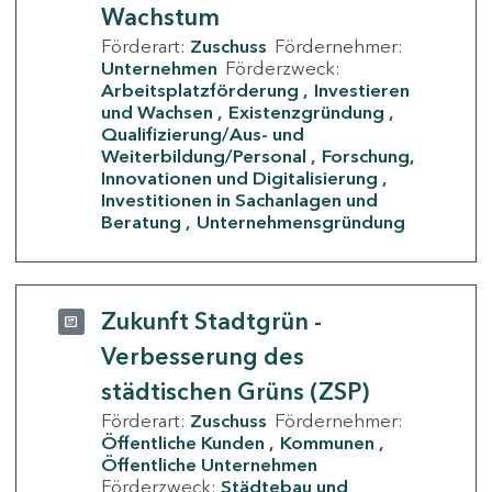
Wachstum
Förderart:
Zuschuss
Fördernehmer:
Unternehmen
Förderzweck:
Arbeitsplatzförderung
Investieren
und Wachsen
Existenzgründung
Qualifizierung/Aus- und
Weiterbildung/Personal
Forschung,
Innovationen und Digitalisierung
Investitionen in Sachanlagen und
Beratung
Unternehmensgründung
Zukunft Stadtgrün -
Verbesserung des
städtischen Grüns (ZSP)
Förderart:
Zuschuss
Fördernehmer:
Öffentliche Kunden
Kommunen
Öffentliche Unternehmen
Förderzweck:
Städtebau und