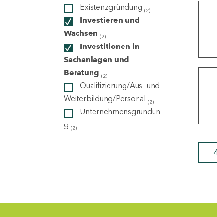
Existenzgründung
(2)
Investieren und
ndorte
Wachsen
(2)
Investitionen in
Sachanlagen und
Beratung
(2)
Qualifizierung/Aus- und
Weiterbildung/Personal
(2)
Unternehmensgründun
g
(2)