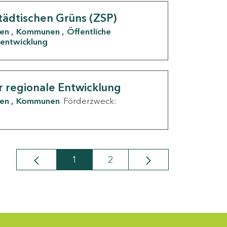
tädtischen Grüns (ZSP)
den
Kommunen
Öffentliche
entwicklung
r regionale Entwicklung
den
Kommunen
Förderzweck:
1
2
Seite
Seite