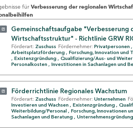
gebnisse für
Verbesserung der regionalen Wirtschafts
onalbeihilfen
Gemeinschaftsaufgabe "Verbesserung d
Wirtschaftsstruktur" - Richtlinie GRW R
Förderart:
Zuschuss
Fördernehmer:
Privatpersonen
Arbeitsplatzförderung
Forschung, Innovation und 
Existenzgründung
Qualifizierung/Aus- und Weite
Personalkosten
Investitionen in Sachanlagen und B
Förderrichtlinie Regionales Wachstum
Förderart:
Zuschuss
Fördernehmer:
Unternehmen
F
Investieren und Wachsen
Existenzgründung
Quali
Weiterbildung/Personal
Forschung, Innovationen un
Sachanlagen und Beratung
Unternehmensgründun