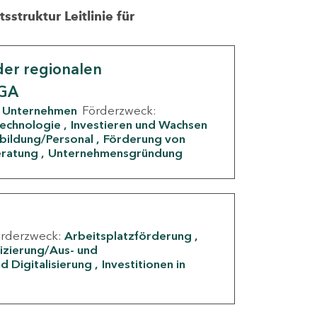
struktur Leitlinie für
er regionalen
IGA
Unternehmen
Förderzweck:
Technologie
Investieren und Wachsen
rbildung/Personal
Förderung von
eratung
Unternehmensgründung
örderzweck:
Arbeitsplatzförderung
fizierung/Aus- und
d Digitalisierung
Investitionen in
g