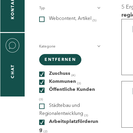
KONTAKT
5 Er
Typ
gen
regi
Webcontent, Artikel
n
(5)
Kategorie
ENTFERNEN
CHAT
icecenter
Zuschuss
(4)
Kommunen
(3)
Öffentliche Kunden
taktformular
(3)
Städtebau und
Regionalentwicklung
(3)
Arbeitsplatzförderun
erportal
g
(2)