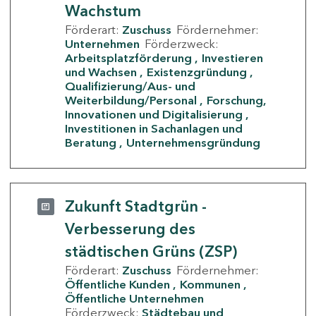
Wachstum
Förderart:
Zuschuss
Fördernehmer:
Unternehmen
Förderzweck:
Arbeitsplatzförderung
Investieren
und Wachsen
Existenzgründung
Qualifizierung/Aus- und
Weiterbildung/Personal
Forschung,
Innovationen und Digitalisierung
Investitionen in Sachanlagen und
Beratung
Unternehmensgründung
Zukunft Stadtgrün -
Verbesserung des
städtischen Grüns (ZSP)
Förderart:
Zuschuss
Fördernehmer:
Öffentliche Kunden
Kommunen
Öffentliche Unternehmen
Förderzweck:
Städtebau und