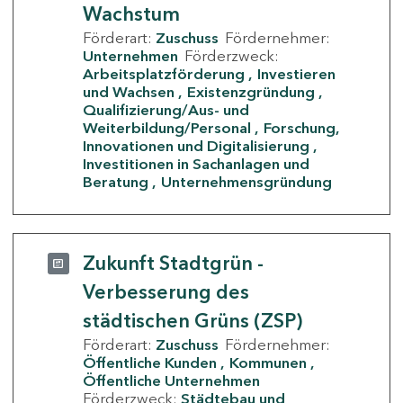
Wachstum
Förderart:
Zuschuss
Fördernehmer:
Unternehmen
Förderzweck:
Arbeitsplatzförderung
Investieren
und Wachsen
Existenzgründung
Qualifizierung/Aus- und
Weiterbildung/Personal
Forschung,
Innovationen und Digitalisierung
Investitionen in Sachanlagen und
Beratung
Unternehmensgründung
Zukunft Stadtgrün -
Verbesserung des
städtischen Grüns (ZSP)
Förderart:
Zuschuss
Fördernehmer:
Öffentliche Kunden
Kommunen
Öffentliche Unternehmen
Förderzweck:
Städtebau und