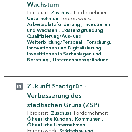
Wachstum
Förderart:
Zuschuss
Fördernehmer:
Unternehmen
Förderzweck:
Arbeitsplatzförderung
Investieren
und Wachsen
Existenzgründung
Qualifizierung/Aus- und
Weiterbildung/Personal
Forschung,
Innovationen und Digitalisierung
Investitionen in Sachanlagen und
Beratung
Unternehmensgründung
Zukunft Stadtgrün -
Verbesserung des
städtischen Grüns (ZSP)
Förderart:
Zuschuss
Fördernehmer:
Öffentliche Kunden
Kommunen
Öffentliche Unternehmen
Förderzweck:
Städtebau und