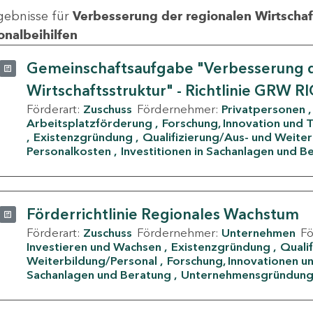
gebnisse für
Verbesserung der regionalen Wirtschafts
onalbeihilfen
Gemeinschaftsaufgabe "Verbesserung d
Wirtschaftsstruktur" - Richtlinie GRW R
Förderart:
Zuschuss
Fördernehmer:
Privatpersonen
Arbeitsplatzförderung
Forschung, Innovation und 
Existenzgründung
Qualifizierung/Aus- und Weite
Personalkosten
Investitionen in Sachanlagen und B
Förderrichtlinie Regionales Wachstum
Förderart:
Zuschuss
Fördernehmer:
Unternehmen
F
Investieren und Wachsen
Existenzgründung
Quali
Weiterbildung/Personal
Forschung, Innovationen un
Sachanlagen und Beratung
Unternehmensgründun