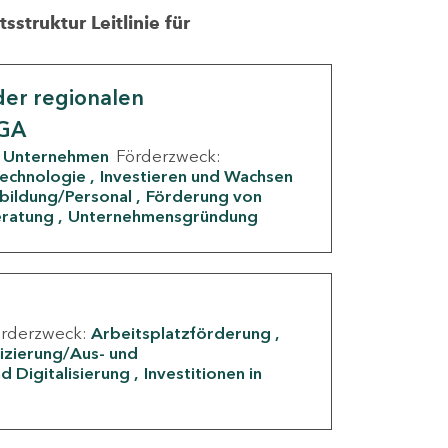
struktur Leitlinie für
er regionalen
IGA
Unternehmen
Förderzweck:
Technologie
Investieren und Wachsen
rbildung/Personal
Förderung von
eratung
Unternehmensgründung
örderzweck:
Arbeitsplatzförderung
fizierung/Aus- und
d Digitalisierung
Investitionen in
g