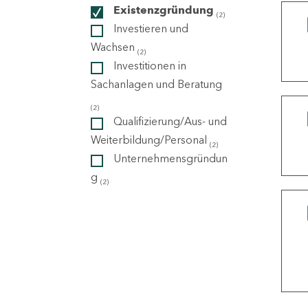
Existenzgründung
(2)
Investieren und
ndorte
Wachsen
(2)
Investitionen in
Sachanlagen und Beratung
(2)
Qualifizierung/Aus- und
Weiterbildung/Personal
(2)
Unternehmensgründun
g
(2)