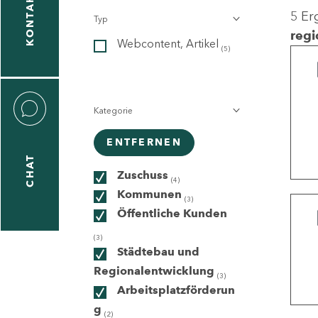
KONTAKT
5 Er
Typ
gen
regi
Webcontent, Artikel
n
(5)
Kategorie
ENTFERNEN
CHAT
icecenter
Zuschuss
(4)
Kommunen
(3)
Öffentliche Kunden
taktformular
(3)
Städtebau und
Regionalentwicklung
(3)
Arbeitsplatzförderun
erportal
g
(2)