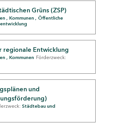
tädtischen Grüns (ZSP)
den
Kommunen
Öffentliche
entwicklung
r regionale Entwicklung
den
Kommunen
Förderzweck:
ngsplänen und
nungsförderung)
derzweck:
Städtebau und