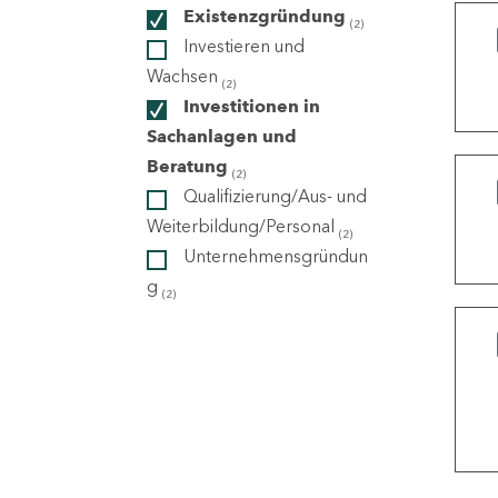
Existenzgründung
(2)
Investieren und
ndorte
Wachsen
(2)
Investitionen in
Sachanlagen und
Beratung
(2)
Qualifizierung/Aus- und
Weiterbildung/Personal
(2)
Unternehmensgründun
g
(2)