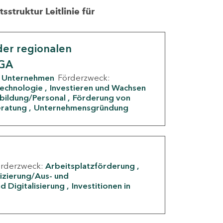
struktur Leitlinie für
er regionalen
IGA
Unternehmen
Förderzweck:
Technologie
Investieren und Wachsen
rbildung/Personal
Förderung von
eratung
Unternehmensgründung
örderzweck:
Arbeitsplatzförderung
fizierung/Aus- und
d Digitalisierung
Investitionen in
g