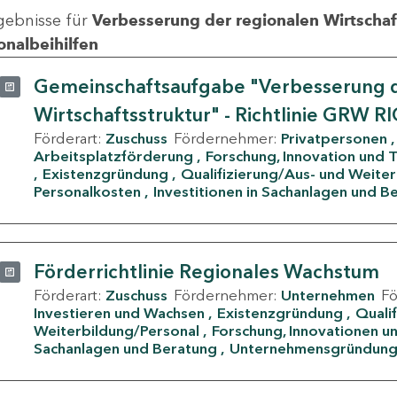
gebnisse für
Verbesserung der regionalen Wirtschafts
onalbeihilfen
Gemeinschaftsaufgabe "Verbesserung d
Wirtschaftsstruktur" - Richtlinie GRW R
Förderart:
Zuschuss
Fördernehmer:
Privatpersonen
Arbeitsplatzförderung
Forschung, Innovation und 
Existenzgründung
Qualifizierung/Aus- und Weite
Personalkosten
Investitionen in Sachanlagen und B
Förderrichtlinie Regionales Wachstum
Förderart:
Zuschuss
Fördernehmer:
Unternehmen
F
Investieren und Wachsen
Existenzgründung
Quali
Weiterbildung/Personal
Forschung, Innovationen un
Sachanlagen und Beratung
Unternehmensgründun