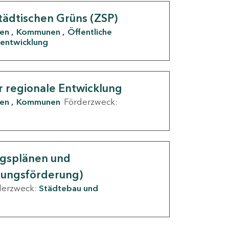
tädtischen Grüns (ZSP)
den
Kommunen
Öffentliche
entwicklung
r regionale Entwicklung
den
Kommunen
Förderzweck:
ngsplänen und
nungsförderung)
derzweck:
Städtebau und