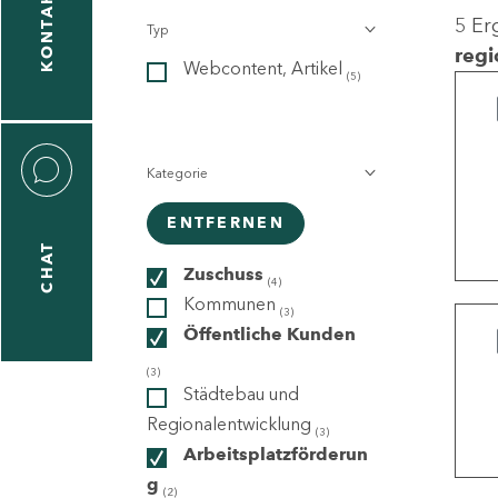
KONTAKT
5 Er
Typ
gen
regi
Webcontent, Artikel
n
(5)
Kategorie
ENTFERNEN
CHAT
icecenter
Zuschuss
(4)
Kommunen
(3)
Öffentliche Kunden
taktformular
(3)
Städtebau und
Regionalentwicklung
(3)
Arbeitsplatzförderun
erportal
g
(2)