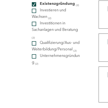
Existenzgründung
(2)
Investieren und
ndorte
Wachsen
(2)
Investitionen in
Sachanlagen und Beratung
(2)
Qualifizierung/Aus- und
Weiterbildung/Personal
(2)
Unternehmensgründun
g
(2)