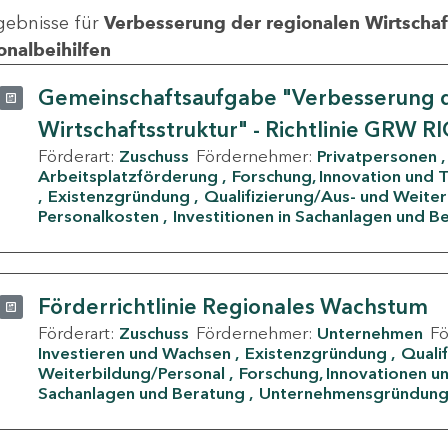
gebnisse für
Verbesserung der regionalen Wirtschafts
onalbeihilfen
Gemeinschaftsaufgabe "Verbesserung d
Wirtschaftsstruktur" - Richtlinie GRW R
Förderart:
Zuschuss
Fördernehmer:
Privatpersonen
Arbeitsplatzförderung
Forschung, Innovation und 
Existenzgründung
Qualifizierung/Aus- und Weite
Personalkosten
Investitionen in Sachanlagen und B
Förderrichtlinie Regionales Wachstum
Förderart:
Zuschuss
Fördernehmer:
Unternehmen
F
Investieren und Wachsen
Existenzgründung
Quali
Weiterbildung/Personal
Forschung, Innovationen un
Sachanlagen und Beratung
Unternehmensgründun