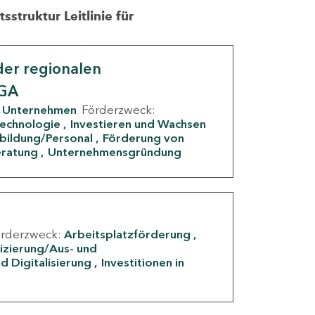
struktur Leitlinie für
er regionalen
IGA
Unternehmen
Förderzweck:
Technologie
Investieren und Wachsen
rbildung/Personal
Förderung von
eratung
Unternehmensgründung
örderzweck:
Arbeitsplatzförderung
fizierung/Aus- und
d Digitalisierung
Investitionen in
g