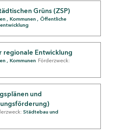
tädtischen Grüns (ZSP)
den
Kommunen
Öffentliche
entwicklung
r regionale Entwicklung
den
Kommunen
Förderzweck:
ngsplänen und
nungsförderung)
derzweck:
Städtebau und