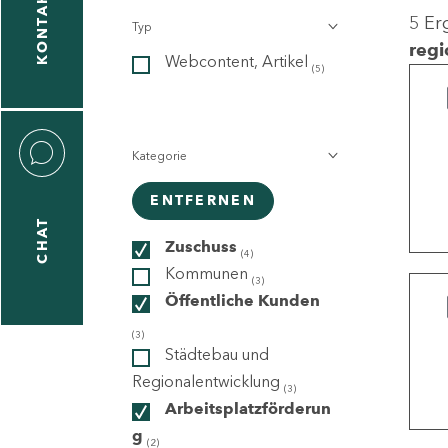
KONTAKT
5 Er
Typ
gen
regi
Webcontent, Artikel
n
(5)
Kategorie
ENTFERNEN
CHAT
icecenter
Zuschuss
(4)
Kommunen
(3)
Öffentliche Kunden
taktformular
(3)
Städtebau und
Regionalentwicklung
(3)
Arbeitsplatzförderun
erportal
g
(2)