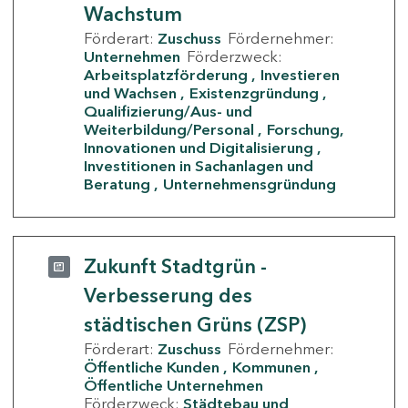
Wachstum
Förderart:
Zuschuss
Fördernehmer:
Unternehmen
Förderzweck:
Arbeitsplatzförderung
Investieren
und Wachsen
Existenzgründung
Qualifizierung/Aus- und
Weiterbildung/Personal
Forschung,
Innovationen und Digitalisierung
Investitionen in Sachanlagen und
Beratung
Unternehmensgründung
Zukunft Stadtgrün -
Verbesserung des
städtischen Grüns (ZSP)
Förderart:
Zuschuss
Fördernehmer:
Öffentliche Kunden
Kommunen
Öffentliche Unternehmen
Förderzweck:
Städtebau und