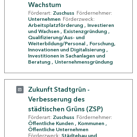
Wachstum
Förderart:
Zuschuss
Fördernehmer:
Unternehmen
Förderzweck:
Arbeitsplatzförderung
Investieren
und Wachsen
Existenzgründung
Qualifizierung/Aus- und
Weiterbildung/Personal
Forschung,
Innovationen und Digitalisierung
Investitionen in Sachanlagen und
Beratung
Unternehmensgründung
Zukunft Stadtgrün -
Verbesserung des
städtischen Grüns (ZSP)
Förderart:
Zuschuss
Fördernehmer:
Öffentliche Kunden
Kommunen
Öffentliche Unternehmen
Förderzweck:
Städtebau und