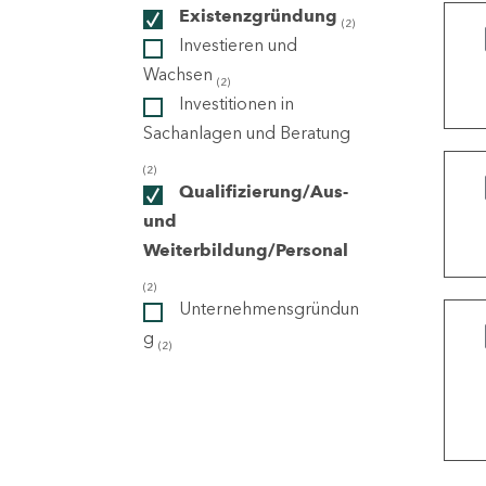
Existenzgründung
(2)
Investieren und
ndorte
Wachsen
(2)
Investitionen in
Sachanlagen und Beratung
(2)
Qualifizierung/Aus-
und
Weiterbildung/Personal
(2)
Unternehmensgründun
g
(2)