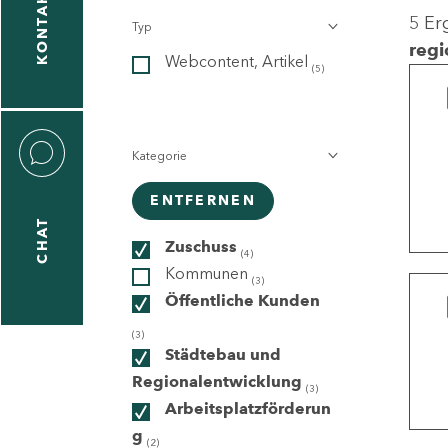
KONTAKT
5 Er
Typ
gen
regi
Webcontent, Artikel
n
(5)
Kategorie
ENTFERNEN
CHAT
icecenter
Zuschuss
(4)
Kommunen
(3)
Öffentliche Kunden
taktformular
(3)
Städtebau und
Regionalentwicklung
(3)
Arbeitsplatzförderun
erportal
g
(2)