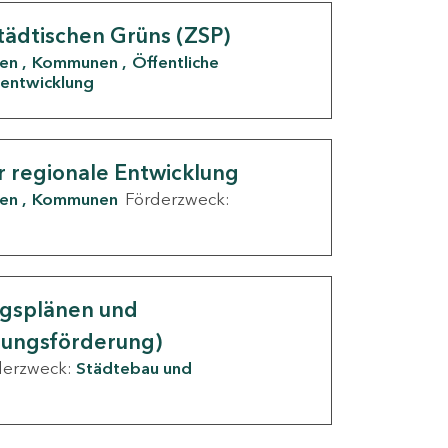
tädtischen Grüns (ZSP)
den
Kommunen
Öffentliche
entwicklung
r regionale Entwicklung
den
Kommunen
Förderzweck:
ngsplänen und
nungsförderung)
derzweck:
Städtebau und