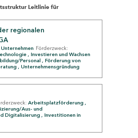
struktur Leitlinie für
er regionalen
IGA
Unternehmen
Förderzweck:
Technologie
Investieren und Wachsen
rbildung/Personal
Förderung von
eratung
Unternehmensgründung
örderzweck:
Arbeitsplatzförderung
fizierung/Aus- und
d Digitalisierung
Investitionen in
g