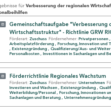
gebnisse für
Verbesserung der regionalen Wirtschafts
onalbeihilfen
Gemeinschaftsaufgabe "Verbesserung d
Wirtschaftsstruktur" - Richtlinie GRW R
Förderart:
Zuschuss
Fördernehmer:
Privatpersonen
Arbeitsplatzförderung
Forschung, Innovation und 
Existenzgründung
Qualifizierung/Aus- und Weite
Personalkosten
Investitionen in Sachanlagen und B
Förderrichtlinie Regionales Wachstum
Förderart:
Zuschuss
Fördernehmer:
Unternehmen
F
Investieren und Wachsen
Existenzgründung
Quali
Weiterbildung/Personal
Forschung, Innovationen un
Sachanlagen und Beratung
Unternehmensgründun