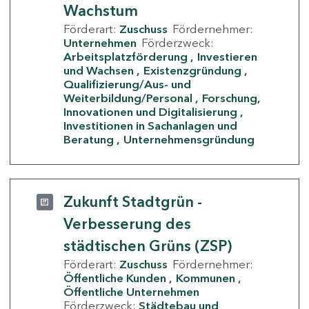
Wachstum
Förderart:
Zuschuss
Fördernehmer:
Unternehmen
Förderzweck:
Arbeitsplatzförderung
Investieren
und Wachsen
Existenzgründung
Qualifizierung/Aus- und
Weiterbildung/Personal
Forschung,
Innovationen und Digitalisierung
Investitionen in Sachanlagen und
Beratung
Unternehmensgründung
Zukunft Stadtgrün -
Verbesserung des
städtischen Grüns (ZSP)
Förderart:
Zuschuss
Fördernehmer:
Öffentliche Kunden
Kommunen
Öffentliche Unternehmen
Förderzweck:
Städtebau und