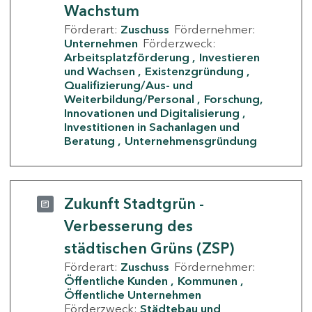
Wachstum
Förderart:
Zuschuss
Fördernehmer:
Unternehmen
Förderzweck:
Arbeitsplatzförderung
Investieren
und Wachsen
Existenzgründung
Qualifizierung/Aus- und
Weiterbildung/Personal
Forschung,
Innovationen und Digitalisierung
Investitionen in Sachanlagen und
Beratung
Unternehmensgründung
Zukunft Stadtgrün -
Verbesserung des
städtischen Grüns (ZSP)
Förderart:
Zuschuss
Fördernehmer:
Öffentliche Kunden
Kommunen
Öffentliche Unternehmen
Förderzweck:
Städtebau und