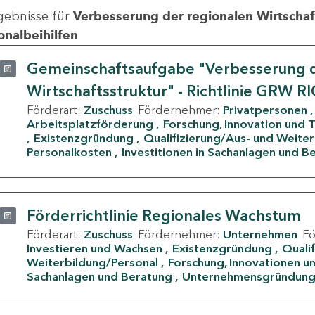
gebnisse für
Verbesserung der regionalen Wirtschafts
onalbeihilfen
Gemeinschaftsaufgabe "Verbesserung d
Wirtschaftsstruktur" - Richtlinie GRW R
Förderart:
Zuschuss
Fördernehmer:
Privatpersonen
Arbeitsplatzförderung
Forschung, Innovation und 
Existenzgründung
Qualifizierung/Aus- und Weite
Personalkosten
Investitionen in Sachanlagen und B
Förderrichtlinie Regionales Wachstum
Förderart:
Zuschuss
Fördernehmer:
Unternehmen
F
Investieren und Wachsen
Existenzgründung
Quali
Weiterbildung/Personal
Forschung, Innovationen un
Sachanlagen und Beratung
Unternehmensgründun