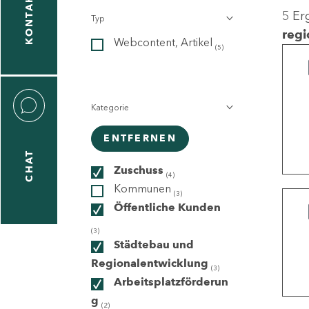
KONTAKT
5 Er
Typ
gen
regi
Webcontent, Artikel
n
(5)
Kategorie
ENTFERNEN
CHAT
icecenter
Zuschuss
(4)
Kommunen
(3)
Öffentliche Kunden
taktformular
(3)
Städtebau und
Regionalentwicklung
(3)
Arbeitsplatzförderun
erportal
g
(2)