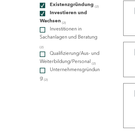
Existenzgründung
(2)
Investieren und
ndorte
Wachsen
(2)
Investitionen in
Sachanlagen und Beratung
(2)
Qualifizierung/Aus- und
Weiterbildung/Personal
(2)
Unternehmensgründun
g
(2)