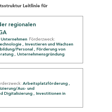
struktur Leitlinie für
er regionalen
IGA
Unternehmen
Förderzweck:
Technologie
Investieren und Wachsen
rbildung/Personal
Förderung von
eratung
Unternehmensgründung
örderzweck:
Arbeitsplatzförderung
fizierung/Aus- und
d Digitalisierung
Investitionen in
g