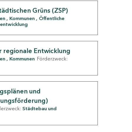
tädtischen Grüns (ZSP)
den
Kommunen
Öffentliche
entwicklung
r regionale Entwicklung
den
Kommunen
Förderzweck:
ngsplänen und
nungsförderung)
derzweck:
Städtebau und