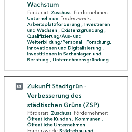
Wachstum
Förderart:
Zuschuss
Fördernehmer:
Unternehmen
Förderzweck:
Arbeitsplatzförderung
Investieren
und Wachsen
Existenzgründung
Qualifizierung/Aus- und
Weiterbildung/Personal
Forschung,
Innovationen und Digitalisierung
Investitionen in Sachanlagen und
Beratung
Unternehmensgründung
Zukunft Stadtgrün -
Verbesserung des
städtischen Grüns (ZSP)
Förderart:
Zuschuss
Fördernehmer:
Öffentliche Kunden
Kommunen
Öffentliche Unternehmen
Förderzweck:
Städtebau und