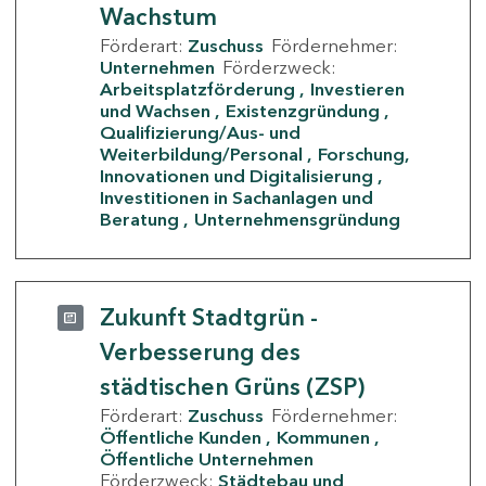
Wachstum
Förderart:
Zuschuss
Fördernehmer:
Unternehmen
Förderzweck:
Arbeitsplatzförderung
Investieren
und Wachsen
Existenzgründung
Qualifizierung/Aus- und
Weiterbildung/Personal
Forschung,
Innovationen und Digitalisierung
Investitionen in Sachanlagen und
Beratung
Unternehmensgründung
Zukunft Stadtgrün -
Verbesserung des
städtischen Grüns (ZSP)
Förderart:
Zuschuss
Fördernehmer:
Öffentliche Kunden
Kommunen
Öffentliche Unternehmen
Förderzweck:
Städtebau und