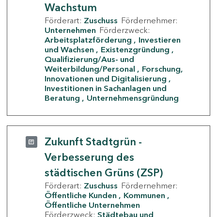
Wachstum
Förderart:
Zuschuss
Fördernehmer:
Unternehmen
Förderzweck:
Arbeitsplatzförderung
Investieren
und Wachsen
Existenzgründung
Qualifizierung/Aus- und
Weiterbildung/Personal
Forschung,
Innovationen und Digitalisierung
Investitionen in Sachanlagen und
Beratung
Unternehmensgründung
Zukunft Stadtgrün -
Verbesserung des
städtischen Grüns (ZSP)
Förderart:
Zuschuss
Fördernehmer:
Öffentliche Kunden
Kommunen
Öffentliche Unternehmen
Förderzweck:
Städtebau und