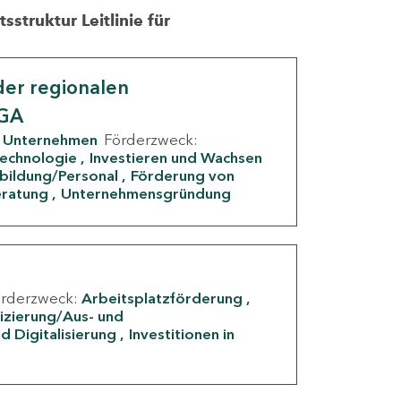
struktur Leitlinie für
er regionalen
IGA
Unternehmen
Förderzweck:
Technologie
Investieren und Wachsen
rbildung/Personal
Förderung von
eratung
Unternehmensgründung
örderzweck:
Arbeitsplatzförderung
fizierung/Aus- und
d Digitalisierung
Investitionen in
g