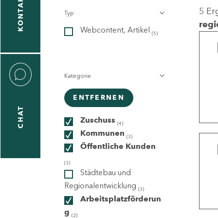
KONTAKT
5 Er
Typ
gen
regi
Webcontent, Artikel
n
(5)
Kategorie
ENTFERNEN
CHAT
icecenter
Zuschuss
(4)
Kommunen
(3)
Öffentliche Kunden
taktformular
(3)
Städtebau und
Regionalentwicklung
(3)
Arbeitsplatzförderun
erportal
g
(2)