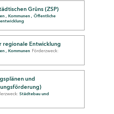
tädtischen Grüns (ZSP)
den
Kommunen
Öffentliche
entwicklung
r regionale Entwicklung
den
Kommunen
Förderzweck:
ngsplänen und
nungsförderung)
derzweck:
Städtebau und