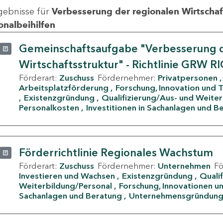
gebnisse für
Verbesserung der regionalen Wirtschafts
onalbeihilfen
Gemeinschaftsaufgabe "Verbesserung d
Wirtschaftsstruktur" - Richtlinie GRW R
Förderart:
Zuschuss
Fördernehmer:
Privatpersonen
Arbeitsplatzförderung
Forschung, Innovation und 
Existenzgründung
Qualifizierung/Aus- und Weite
Personalkosten
Investitionen in Sachanlagen und B
Förderrichtlinie Regionales Wachstum
Förderart:
Zuschuss
Fördernehmer:
Unternehmen
F
Investieren und Wachsen
Existenzgründung
Quali
Weiterbildung/Personal
Forschung, Innovationen un
Sachanlagen und Beratung
Unternehmensgründun