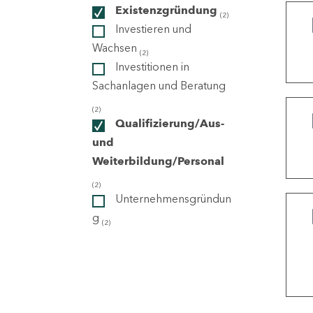
Existenzgründung
(2)
Investieren und
ndorte
Wachsen
(2)
Investitionen in
Sachanlagen und Beratung
(2)
Qualifizierung/Aus-
und
Weiterbildung/Personal
(2)
Unternehmensgründun
g
(2)