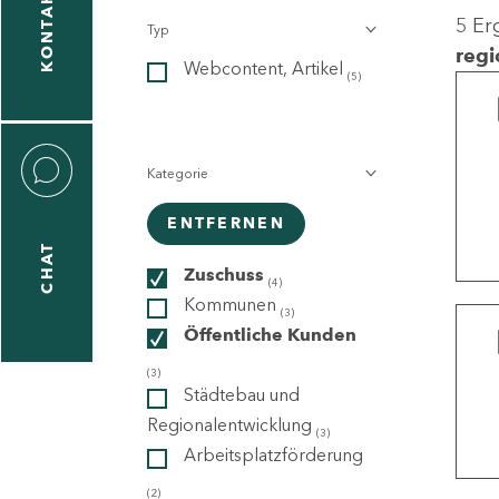
KONTAKT
5 Er
Typ
gen
regi
Webcontent, Artikel
n
(5)
Kategorie
ENTFERNEN
CHAT
icecenter
Zuschuss
(4)
Kommunen
(3)
Öffentliche Kunden
taktformular
(3)
Städtebau und
Regionalentwicklung
(3)
Arbeitsplatzförderung
erportal
(2)