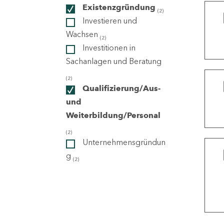
Existenzgründung
(2)
Investieren und
ndorte
Wachsen
(2)
Investitionen in
Sachanlagen und Beratung
(2)
Qualifizierung/Aus-
und
Weiterbildung/Personal
(2)
Unternehmensgründun
g
(2)