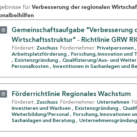
gebnisse für
Verbesserung der regionalen Wirtschafts
onalbeihilfen
Gemeinschaftsaufgabe "Verbesserung d
Wirtschaftsstruktur" - Richtlinie GRW R
Förderart:
Zuschuss
Fördernehmer:
Privatpersonen
Arbeitsplatzförderung
Forschung, Innovation und 
Existenzgründung
Qualifizierung/Aus- und Weite
Personalkosten
Investitionen in Sachanlagen und B
Förderrichtlinie Regionales Wachstum
Förderart:
Zuschuss
Fördernehmer:
Unternehmen
F
Investieren und Wachsen
Existenzgründung
Quali
Weiterbildung/Personal
Forschung, Innovationen un
Sachanlagen und Beratung
Unternehmensgründun