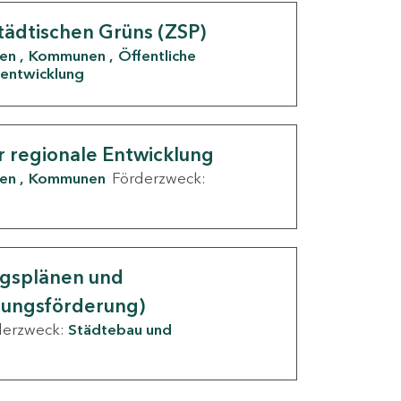
tädtischen Grüns (ZSP)
den
Kommunen
Öffentliche
entwicklung
r regionale Entwicklung
den
Kommunen
Förderzweck:
ngsplänen und
nungsförderung)
derzweck:
Städtebau und