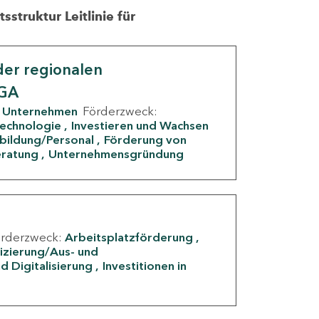
struktur Leitlinie für
er regionalen
IGA
Unternehmen
Förderzweck:
Technologie
Investieren und Wachsen
rbildung/Personal
Förderung von
eratung
Unternehmensgründung
örderzweck:
Arbeitsplatzförderung
fizierung/Aus- und
d Digitalisierung
Investitionen in
g