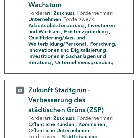
Wachstum
Förderart:
Zuschuss
Fördernehmer:
Unternehmen
Förderzweck:
Arbeitsplatzförderung
Investieren
und Wachsen
Existenzgründung
Qualifizierung/Aus- und
Weiterbildung/Personal
Forschung,
Innovationen und Digitalisierung
Investitionen in Sachanlagen und
Beratung
Unternehmensgründung
Zukunft Stadtgrün -
Verbesserung des
städtischen Grüns (ZSP)
Förderart:
Zuschuss
Fördernehmer:
Öffentliche Kunden
Kommunen
Öffentliche Unternehmen
Förderzweck:
Städtebau und