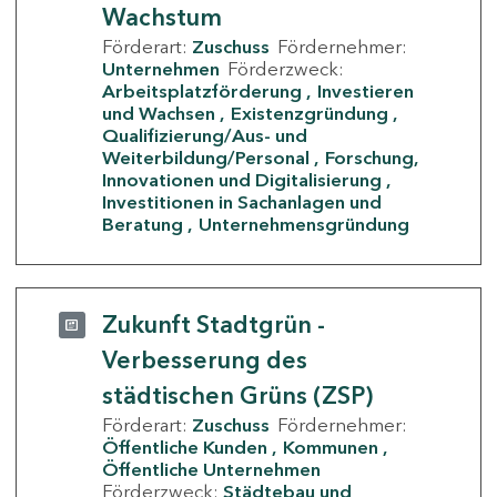
Wachstum
Förderart:
Zuschuss
Fördernehmer:
Unternehmen
Förderzweck:
Arbeitsplatzförderung
Investieren
und Wachsen
Existenzgründung
Qualifizierung/Aus- und
Weiterbildung/Personal
Forschung,
Innovationen und Digitalisierung
Investitionen in Sachanlagen und
Beratung
Unternehmensgründung
Zukunft Stadtgrün -
Verbesserung des
städtischen Grüns (ZSP)
Förderart:
Zuschuss
Fördernehmer:
Öffentliche Kunden
Kommunen
Öffentliche Unternehmen
Förderzweck:
Städtebau und