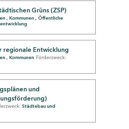
tädtischen Grüns (ZSP)
den
Kommunen
Öffentliche
entwicklung
r regionale Entwicklung
den
Kommunen
Förderzweck:
ngsplänen und
nungsförderung)
derzweck:
Städtebau und