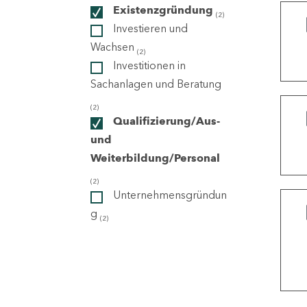
Existenzgründung
(2)
Investieren und
ndorte
Wachsen
(2)
Investitionen in
Sachanlagen und Beratung
(2)
Qualifizierung/Aus-
und
Weiterbildung/Personal
(2)
Unternehmensgründun
g
(2)