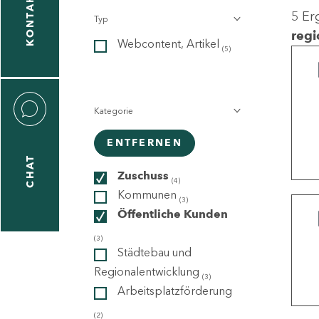
KONTAKT
5 Er
Typ
gen
regi
Webcontent, Artikel
n
(5)
Kategorie
ENTFERNEN
CHAT
icecenter
Zuschuss
(4)
Kommunen
(3)
Öffentliche Kunden
taktformular
(3)
Städtebau und
Regionalentwicklung
(3)
Arbeitsplatzförderung
erportal
(2)