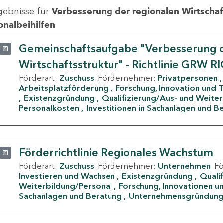
gebnisse für
Verbesserung der regionalen Wirtschafts
onalbeihilfen
Gemeinschaftsaufgabe "Verbesserung d
Wirtschaftsstruktur" - Richtlinie GRW R
Förderart:
Zuschuss
Fördernehmer:
Privatpersonen
Arbeitsplatzförderung
Forschung, Innovation und 
Existenzgründung
Qualifizierung/Aus- und Weite
Personalkosten
Investitionen in Sachanlagen und B
Förderrichtlinie Regionales Wachstum
Förderart:
Zuschuss
Fördernehmer:
Unternehmen
F
Investieren und Wachsen
Existenzgründung
Quali
Weiterbildung/Personal
Forschung, Innovationen un
Sachanlagen und Beratung
Unternehmensgründun