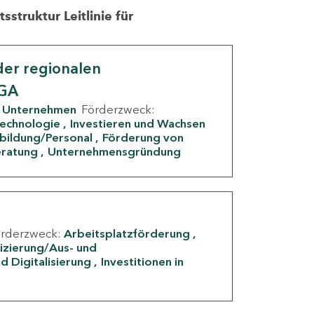
struktur Leitlinie für
er regionalen
IGA
Unternehmen
Förderzweck:
Technologie
Investieren und Wachsen
rbildung/Personal
Förderung von
eratung
Unternehmensgründung
örderzweck:
Arbeitsplatzförderung
fizierung/Aus- und
d Digitalisierung
Investitionen in
g