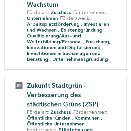
Wachstum
Förderart:
Zuschuss
Fördernehmer:
Unternehmen
Förderzweck:
Arbeitsplatzförderung
Investieren
und Wachsen
Existenzgründung
Qualifizierung/Aus- und
Weiterbildung/Personal
Forschung,
Innovationen und Digitalisierung
Investitionen in Sachanlagen und
Beratung
Unternehmensgründung
Zukunft Stadtgrün -
Verbesserung des
städtischen Grüns (ZSP)
Förderart:
Zuschuss
Fördernehmer:
Öffentliche Kunden
Kommunen
Öffentliche Unternehmen
Förderzweck:
Städtebau und