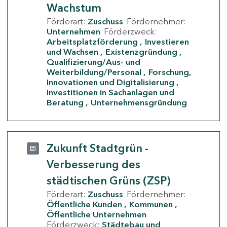
Wachstum
Förderart:
Zuschuss
Fördernehmer:
Unternehmen
Förderzweck:
Arbeitsplatzförderung
Investieren
und Wachsen
Existenzgründung
Qualifizierung/Aus- und
Weiterbildung/Personal
Forschung,
Innovationen und Digitalisierung
Investitionen in Sachanlagen und
Beratung
Unternehmensgründung
Zukunft Stadtgrün -
Verbesserung des
städtischen Grüns (ZSP)
Förderart:
Zuschuss
Fördernehmer:
Öffentliche Kunden
Kommunen
Öffentliche Unternehmen
Förderzweck:
Städtebau und