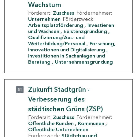
Wachstum
Förderart:
Zuschuss
Fördernehmer:
Unternehmen
Förderzweck:
Arbeitsplatzförderung
Investieren
und Wachsen
Existenzgründung
Qualifizierung/Aus- und
Weiterbildung/Personal
Forschung,
Innovationen und Digitalisierung
Investitionen in Sachanlagen und
Beratung
Unternehmensgründung
Zukunft Stadtgrün -
Verbesserung des
städtischen Grüns (ZSP)
Förderart:
Zuschuss
Fördernehmer:
Öffentliche Kunden
Kommunen
Öffentliche Unternehmen
Förderzweck:
Städtebau und