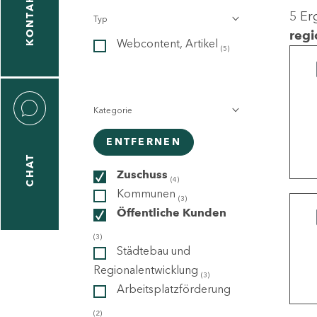
KONTAKT
5 Er
Typ
gen
regi
Webcontent, Artikel
n
(5)
Kategorie
ENTFERNEN
CHAT
icecenter
Zuschuss
(4)
Kommunen
(3)
Öffentliche Kunden
taktformular
(3)
Städtebau und
Regionalentwicklung
(3)
Arbeitsplatzförderung
erportal
(2)