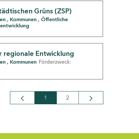
tädtischen Grüns (ZSP)
den
Kommunen
Öffentliche
entwicklung
r regionale Entwicklung
den
Kommunen
Förderzweck:
1
2
Seite
Seite