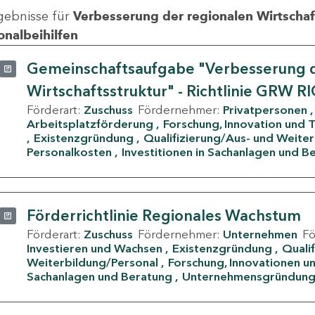
gebnisse für
Verbesserung der regionalen Wirtschafts
onalbeihilfen
Gemeinschaftsaufgabe "Verbesserung d
Wirtschaftsstruktur" - Richtlinie GRW R
Förderart:
Zuschuss
Fördernehmer:
Privatpersonen
Arbeitsplatzförderung
Forschung, Innovation und 
Existenzgründung
Qualifizierung/Aus- und Weite
Personalkosten
Investitionen in Sachanlagen und B
Förderrichtlinie Regionales Wachstum
Förderart:
Zuschuss
Fördernehmer:
Unternehmen
F
Investieren und Wachsen
Existenzgründung
Quali
Weiterbildung/Personal
Forschung, Innovationen un
Sachanlagen und Beratung
Unternehmensgründun