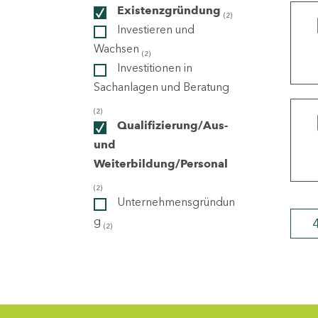
Existenzgründung
(2)
Investieren und
ndorte
Wachsen
(2)
Investitionen in
Sachanlagen und Beratung
(2)
Qualifizierung/Aus-
und
Weiterbildung/Personal
(2)
Unternehmensgründun
g
(2)