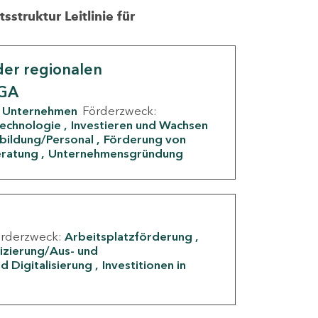
struktur Leitlinie für
er regionalen
IGA
Unternehmen
Förderzweck:
Technologie
Investieren und Wachsen
rbildung/Personal
Förderung von
eratung
Unternehmensgründung
örderzweck:
Arbeitsplatzförderung
fizierung/Aus- und
d Digitalisierung
Investitionen in
g