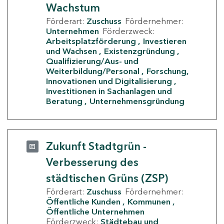
Wachstum
Förderart:
Zuschuss
Fördernehmer:
Unternehmen
Förderzweck:
Arbeitsplatzförderung
Investieren
und Wachsen
Existenzgründung
Qualifizierung/Aus- und
Weiterbildung/Personal
Forschung,
Innovationen und Digitalisierung
Investitionen in Sachanlagen und
Beratung
Unternehmensgründung
Zukunft Stadtgrün -
Verbesserung des
städtischen Grüns (ZSP)
Förderart:
Zuschuss
Fördernehmer:
Öffentliche Kunden
Kommunen
Öffentliche Unternehmen
Förderzweck:
Städtebau und