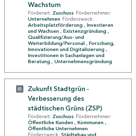
Wachstum
Förderart:
Zuschuss
Fördernehmer:
Unternehmen
Förderzweck:
Arbeitsplatzförderung
Investieren
und Wachsen
Existenzgründung
Qualifizierung/Aus- und
Weiterbildung/Personal
Forschung,
Innovationen und Digitalisierung
Investitionen in Sachanlagen und
Beratung
Unternehmensgründung
Zukunft Stadtgrün -
Verbesserung des
städtischen Grüns (ZSP)
Förderart:
Zuschuss
Fördernehmer:
Öffentliche Kunden
Kommunen
Öffentliche Unternehmen
Förderzweck:
Städtebau und