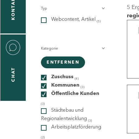
KONTAKT
5 Er
Typ
gen
regi
Webcontent, Artikel
n
(5)
Kategorie
ENTFERNEN
CHAT
icecenter
Zuschuss
(4)
Kommunen
(3)
Öffentliche Kunden
taktformular
(3)
Städtebau und
Regionalentwicklung
(3)
Arbeitsplatzförderung
erportal
(2)