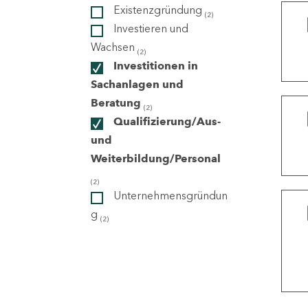
Existenzgründung
(2)
Investieren und
ndorte
Wachsen
(2)
Investitionen in
Sachanlagen und
Beratung
(2)
Qualifizierung/Aus-
und
Weiterbildung/Personal
(2)
Unternehmensgründun
g
(2)