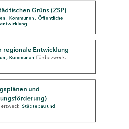
tädtischen Grüns (ZSP)
den
Kommunen
Öffentliche
entwicklung
r regionale Entwicklung
den
Kommunen
Förderzweck:
ngsplänen und
nungsförderung)
derzweck:
Städtebau und