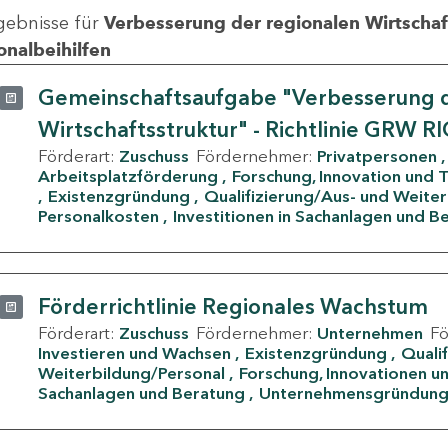
gebnisse für
Verbesserung der regionalen Wirtschafts
onalbeihilfen
Gemeinschaftsaufgabe "Verbesserung d
Wirtschaftsstruktur" - Richtlinie GRW R
Förderart:
Zuschuss
Fördernehmer:
Privatpersonen
Arbeitsplatzförderung
Forschung, Innovation und 
Existenzgründung
Qualifizierung/Aus- und Weite
Personalkosten
Investitionen in Sachanlagen und B
Förderrichtlinie Regionales Wachstum
Förderart:
Zuschuss
Fördernehmer:
Unternehmen
F
Investieren und Wachsen
Existenzgründung
Quali
Weiterbildung/Personal
Forschung, Innovationen un
Sachanlagen und Beratung
Unternehmensgründun