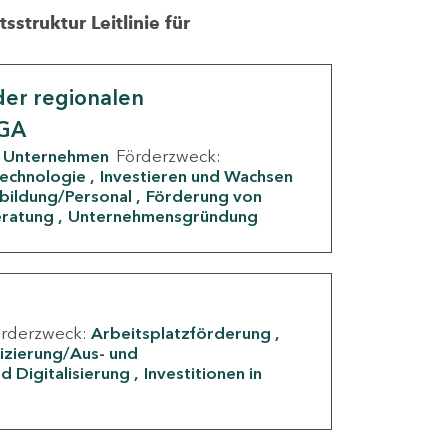
struktur Leitlinie für
er regionalen
IGA
Unternehmen
Förderzweck:
Technologie
Investieren und Wachsen
rbildung/Personal
Förderung von
eratung
Unternehmensgründung
örderzweck:
Arbeitsplatzförderung
fizierung/Aus- und
d Digitalisierung
Investitionen in
g