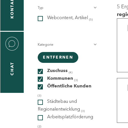
KONTAKT
5 Er
Typ
gen
regi
Webcontent, Artikel
n
(5)
Kategorie
ENTFERNEN
CHAT
icecenter
Zuschuss
(4)
Kommunen
(3)
Öffentliche Kunden
taktformular
(3)
Städtebau und
Regionalentwicklung
(3)
Arbeitsplatzförderung
erportal
(2)