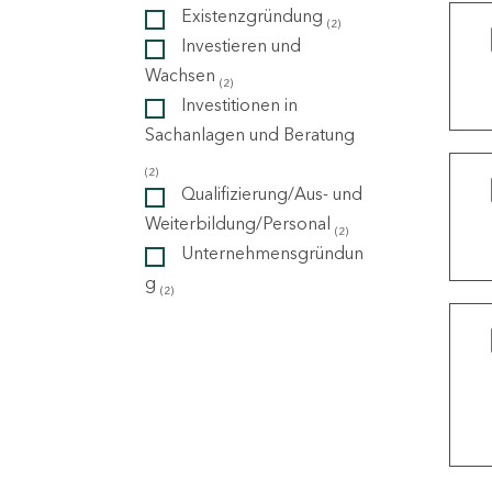
Existenzgründung
(2)
Investieren und
ndorte
Wachsen
(2)
Investitionen in
Sachanlagen und Beratung
(2)
Qualifizierung/Aus- und
Weiterbildung/Personal
(2)
Unternehmensgründun
g
(2)