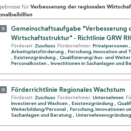
gebnisse für
Verbesserung der regionalen Wirtschafts
onalbeihilfen
Gemeinschaftsaufgabe "Verbesserung d
Wirtschaftsstruktur" - Richtlinie GRW R
Förderart:
Zuschuss
Fördernehmer:
Privatpersonen
Arbeitsplatzförderung
Forschung, Innovation und 
Existenzgründung
Qualifizierung/Aus- und Weite
Personalkosten
Investitionen in Sachanlagen und B
Förderrichtlinie Regionales Wachstum
Förderart:
Zuschuss
Fördernehmer:
Unternehmen
F
Investieren und Wachsen
Existenzgründung
Quali
Weiterbildung/Personal
Forschung, Innovationen un
Sachanlagen und Beratung
Unternehmensgründun