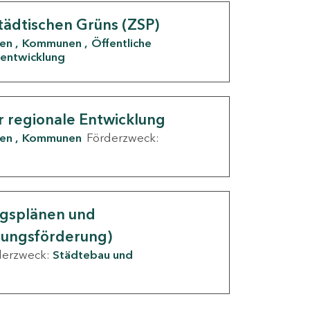
tädtischen Grüns (ZSP)
den
Kommunen
Öffentliche
entwicklung
r regionale Entwicklung
den
Kommunen
Förderzweck:
ngsplänen und
nungsförderung)
derzweck:
Städtebau und