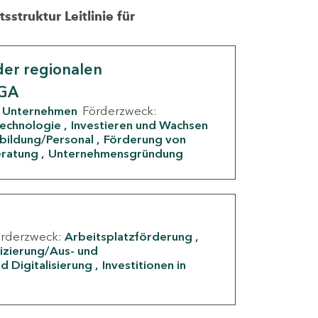
struktur Leitlinie für
er regionalen
IGA
Unternehmen
Förderzweck:
Technologie
Investieren und Wachsen
rbildung/Personal
Förderung von
eratung
Unternehmensgründung
örderzweck:
Arbeitsplatzförderung
fizierung/Aus- und
d Digitalisierung
Investitionen in
g