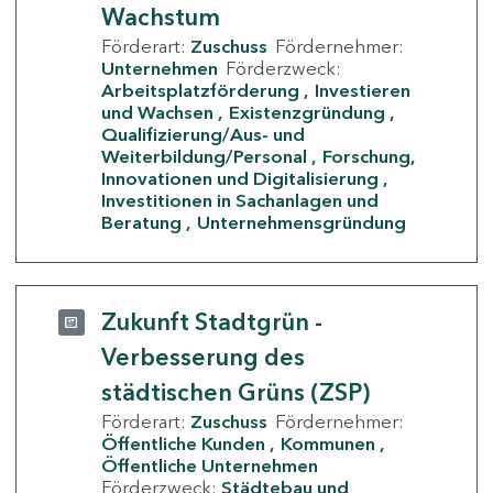
Wachstum
Förderart:
Zuschuss
Fördernehmer:
Unternehmen
Förderzweck:
Arbeitsplatzförderung
Investieren
und Wachsen
Existenzgründung
Qualifizierung/Aus- und
Weiterbildung/Personal
Forschung,
Innovationen und Digitalisierung
Investitionen in Sachanlagen und
Beratung
Unternehmensgründung
Zukunft Stadtgrün -
Verbesserung des
städtischen Grüns (ZSP)
Förderart:
Zuschuss
Fördernehmer:
Öffentliche Kunden
Kommunen
Öffentliche Unternehmen
Förderzweck:
Städtebau und