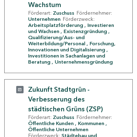
Wachstum
Förderart:
Zuschuss
Fördernehmer:
Unternehmen
Förderzweck:
Arbeitsplatzförderung
Investieren
und Wachsen
Existenzgründung
Qualifizierung/Aus- und
Weiterbildung/Personal
Forschung,
Innovationen und Digitalisierung
Investitionen in Sachanlagen und
Beratung
Unternehmensgründung
Zukunft Stadtgrün -
Verbesserung des
städtischen Grüns (ZSP)
Förderart:
Zuschuss
Fördernehmer:
Öffentliche Kunden
Kommunen
Öffentliche Unternehmen
Förderzweck:
Städtebau und