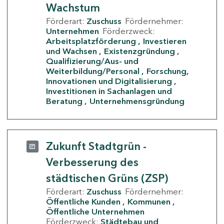
Wachstum
Förderart:
Zuschuss
Fördernehmer:
Unternehmen
Förderzweck:
Arbeitsplatzförderung
Investieren
und Wachsen
Existenzgründung
Qualifizierung/Aus- und
Weiterbildung/Personal
Forschung,
Innovationen und Digitalisierung
Investitionen in Sachanlagen und
Beratung
Unternehmensgründung
Zukunft Stadtgrün -
Verbesserung des
städtischen Grüns (ZSP)
Förderart:
Zuschuss
Fördernehmer:
Öffentliche Kunden
Kommunen
Öffentliche Unternehmen
Förderzweck:
Städtebau und