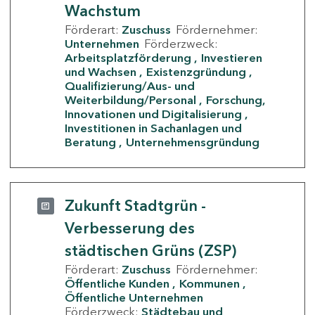
Wachstum
Förderart:
Zuschuss
Fördernehmer:
Unternehmen
Förderzweck:
Arbeitsplatzförderung
Investieren
und Wachsen
Existenzgründung
Qualifizierung/Aus- und
Weiterbildung/Personal
Forschung,
Innovationen und Digitalisierung
Investitionen in Sachanlagen und
Beratung
Unternehmensgründung
Zukunft Stadtgrün -
Verbesserung des
städtischen Grüns (ZSP)
Förderart:
Zuschuss
Fördernehmer:
Öffentliche Kunden
Kommunen
Öffentliche Unternehmen
Förderzweck:
Städtebau und