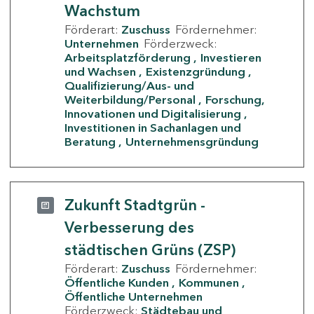
Wachstum
Förderart:
Zuschuss
Fördernehmer:
Unternehmen
Förderzweck:
Arbeitsplatzförderung
Investieren
und Wachsen
Existenzgründung
Qualifizierung/Aus- und
Weiterbildung/Personal
Forschung,
Innovationen und Digitalisierung
Investitionen in Sachanlagen und
Beratung
Unternehmensgründung
Zukunft Stadtgrün -
Verbesserung des
städtischen Grüns (ZSP)
Förderart:
Zuschuss
Fördernehmer:
Öffentliche Kunden
Kommunen
Öffentliche Unternehmen
Förderzweck:
Städtebau und