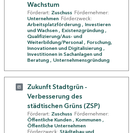
Wachstum
Förderart:
Zuschuss
Fördernehmer:
Unternehmen
Förderzweck:
Arbeitsplatzförderung
Investieren
und Wachsen
Existenzgründung
Qualifizierung/Aus- und
Weiterbildung/Personal
Forschung,
Innovationen und Digitalisierung
Investitionen in Sachanlagen und
Beratung
Unternehmensgründung
Zukunft Stadtgrün -
Verbesserung des
städtischen Grüns (ZSP)
Förderart:
Zuschuss
Fördernehmer:
Öffentliche Kunden
Kommunen
Öffentliche Unternehmen
Förderzweck:
Städtebau und