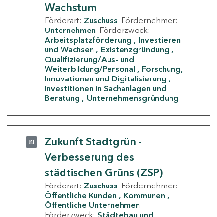
Wachstum
Förderart:
Zuschuss
Fördernehmer:
Unternehmen
Förderzweck:
Arbeitsplatzförderung
Investieren
und Wachsen
Existenzgründung
Qualifizierung/Aus- und
Weiterbildung/Personal
Forschung,
Innovationen und Digitalisierung
Investitionen in Sachanlagen und
Beratung
Unternehmensgründung
Zukunft Stadtgrün -
Verbesserung des
städtischen Grüns (ZSP)
Förderart:
Zuschuss
Fördernehmer:
Öffentliche Kunden
Kommunen
Öffentliche Unternehmen
Förderzweck:
Städtebau und