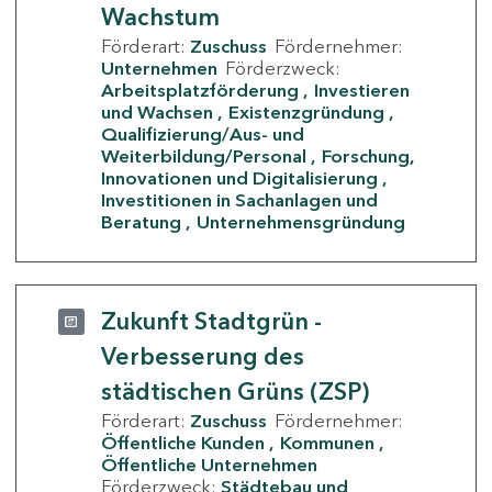
Wachstum
Förderart:
Zuschuss
Fördernehmer:
Unternehmen
Förderzweck:
Arbeitsplatzförderung
Investieren
und Wachsen
Existenzgründung
Qualifizierung/Aus- und
Weiterbildung/Personal
Forschung,
Innovationen und Digitalisierung
Investitionen in Sachanlagen und
Beratung
Unternehmensgründung
Zukunft Stadtgrün -
Verbesserung des
städtischen Grüns (ZSP)
Förderart:
Zuschuss
Fördernehmer:
Öffentliche Kunden
Kommunen
Öffentliche Unternehmen
Förderzweck:
Städtebau und