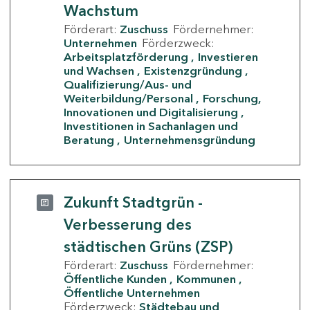
Wachstum
Förderart:
Zuschuss
Fördernehmer:
Unternehmen
Förderzweck:
Arbeitsplatzförderung
Investieren
und Wachsen
Existenzgründung
Qualifizierung/Aus- und
Weiterbildung/Personal
Forschung,
Innovationen und Digitalisierung
Investitionen in Sachanlagen und
Beratung
Unternehmensgründung
Zukunft Stadtgrün -
Verbesserung des
städtischen Grüns (ZSP)
Förderart:
Zuschuss
Fördernehmer:
Öffentliche Kunden
Kommunen
Öffentliche Unternehmen
Förderzweck:
Städtebau und