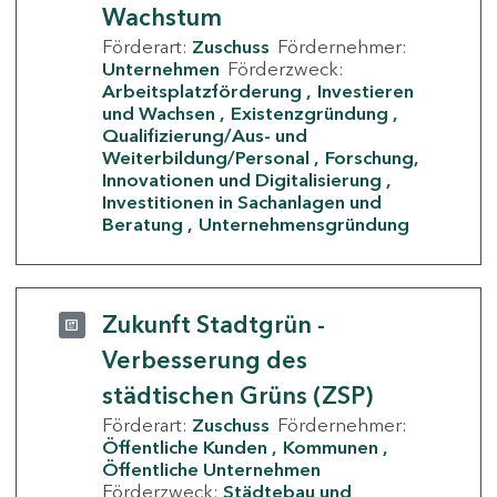
Wachstum
Förderart:
Zuschuss
Fördernehmer:
Unternehmen
Förderzweck:
Arbeitsplatzförderung
Investieren
und Wachsen
Existenzgründung
Qualifizierung/Aus- und
Weiterbildung/Personal
Forschung,
Innovationen und Digitalisierung
Investitionen in Sachanlagen und
Beratung
Unternehmensgründung
Zukunft Stadtgrün -
Verbesserung des
städtischen Grüns (ZSP)
Förderart:
Zuschuss
Fördernehmer:
Öffentliche Kunden
Kommunen
Öffentliche Unternehmen
Förderzweck:
Städtebau und