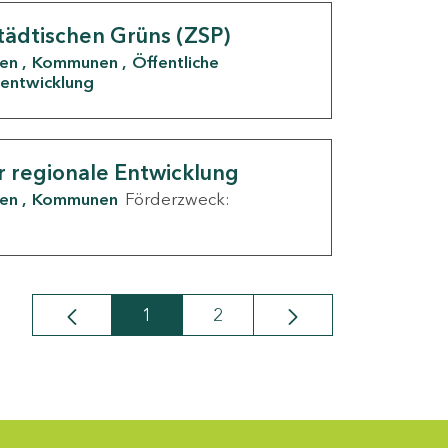
tädtischen Grüns (ZSP)
den
Kommunen
Öffentliche
entwicklung
r regionale Entwicklung
den
Kommunen
Förderzweck:
1
2
Seite
Seite