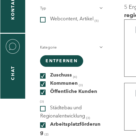
KONTAKT
5 Er
Typ
gen
regi
Webcontent, Artikel
n
(5)
Kategorie
ENTFERNEN
CHAT
icecenter
Zuschuss
(4)
Kommunen
(3)
Öffentliche Kunden
taktformular
(3)
Städtebau und
Regionalentwicklung
(3)
Arbeitsplatzförderun
erportal
g
(2)