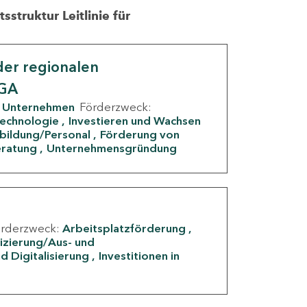
struktur Leitlinie für
er regionalen
IGA
Unternehmen
Förderzweck:
Technologie
Investieren und Wachsen
rbildung/Personal
Förderung von
eratung
Unternehmensgründung
örderzweck:
Arbeitsplatzförderung
fizierung/Aus- und
d Digitalisierung
Investitionen in
g