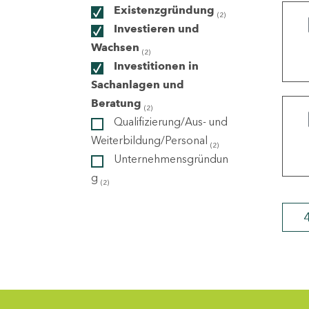
Existenzgründung
(2)
Investieren und
ndorte
Wachsen
(2)
Investitionen in
Sachanlagen und
Beratung
(2)
Qualifizierung/Aus- und
Weiterbildung/Personal
(2)
Unternehmensgründun
g
(2)