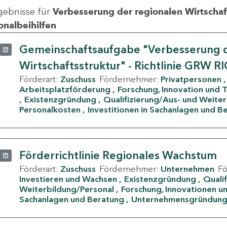
gebnisse für
Verbesserung der regionalen Wirtschafts
onalbeihilfen
Gemeinschaftsaufgabe "Verbesserung d
Wirtschaftsstruktur" - Richtlinie GRW R
Förderart:
Zuschuss
Fördernehmer:
Privatpersonen
Arbeitsplatzförderung
Forschung, Innovation und 
Existenzgründung
Qualifizierung/Aus- und Weite
Personalkosten
Investitionen in Sachanlagen und B
Förderrichtlinie Regionales Wachstum
Förderart:
Zuschuss
Fördernehmer:
Unternehmen
F
Investieren und Wachsen
Existenzgründung
Quali
Weiterbildung/Personal
Forschung, Innovationen un
Sachanlagen und Beratung
Unternehmensgründun