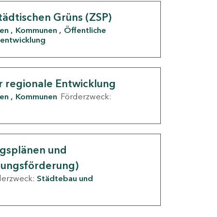
tädtischen Grüns (ZSP)
den
Kommunen
Öffentliche
entwicklung
r regionale Entwicklung
den
Kommunen
Förderzweck:
ngsplänen und
nungsförderung)
derzweck:
Städtebau und