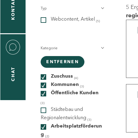
KONTAKT
5 Er
Typ
gen
regi
Webcontent, Artikel
n
(5)
Kategorie
ENTFERNEN
CHAT
icecenter
Zuschuss
(4)
Kommunen
(3)
Öffentliche Kunden
taktformular
(3)
Städtebau und
Regionalentwicklung
(3)
Arbeitsplatzförderun
erportal
g
(2)