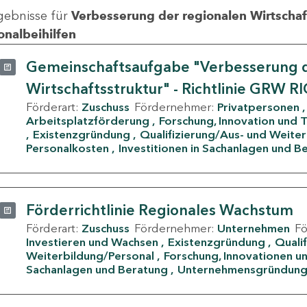
gebnisse für
Verbesserung der regionalen Wirtschafts
onalbeihilfen
Gemeinschaftsaufgabe "Verbesserung d
Wirtschaftsstruktur" - Richtlinie GRW R
Förderart:
Zuschuss
Fördernehmer:
Privatpersonen
Arbeitsplatzförderung
Forschung, Innovation und 
Existenzgründung
Qualifizierung/Aus- und Weite
Personalkosten
Investitionen in Sachanlagen und B
Förderrichtlinie Regionales Wachstum
Förderart:
Zuschuss
Fördernehmer:
Unternehmen
F
Investieren und Wachsen
Existenzgründung
Quali
Weiterbildung/Personal
Forschung, Innovationen un
Sachanlagen und Beratung
Unternehmensgründun