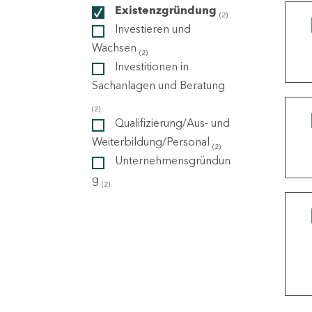
Existenzgründung
(2)
Investieren und
ndorte
Wachsen
(2)
Investitionen in
Sachanlagen und Beratung
(2)
Qualifizierung/Aus- und
Weiterbildung/Personal
(2)
Unternehmensgründun
g
(2)