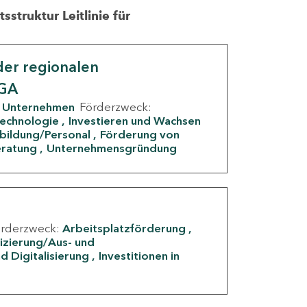
struktur Leitlinie für
er regionalen
IGA
Unternehmen
Förderzweck:
Technologie
Investieren und Wachsen
rbildung/Personal
Förderung von
eratung
Unternehmensgründung
örderzweck:
Arbeitsplatzförderung
fizierung/Aus- und
d Digitalisierung
Investitionen in
g