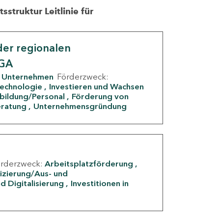
struktur Leitlinie für
er regionalen
IGA
Unternehmen
Förderzweck:
Technologie
Investieren und Wachsen
rbildung/Personal
Förderung von
eratung
Unternehmensgründung
örderzweck:
Arbeitsplatzförderung
fizierung/Aus- und
d Digitalisierung
Investitionen in
g