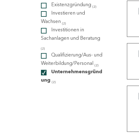
Existenzgründung
(2)
Investieren und
ndorte
Wachsen
(2)
Investitionen in
Sachanlagen und Beratung
(2)
Qualifizierung/Aus- und
Weiterbildung/Personal
(2)
Unternehmensgründ
ung
(2)