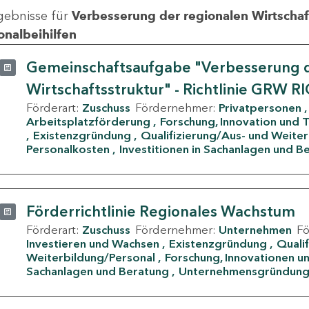
gebnisse für
Verbesserung der regionalen Wirtschafts
onalbeihilfen
Gemeinschaftsaufgabe "Verbesserung d
Wirtschaftsstruktur" - Richtlinie GRW R
Förderart:
Zuschuss
Fördernehmer:
Privatpersonen
Arbeitsplatzförderung
Forschung, Innovation und 
Existenzgründung
Qualifizierung/Aus- und Weite
Personalkosten
Investitionen in Sachanlagen und B
Förderrichtlinie Regionales Wachstum
Förderart:
Zuschuss
Fördernehmer:
Unternehmen
F
Investieren und Wachsen
Existenzgründung
Quali
Weiterbildung/Personal
Forschung, Innovationen un
Sachanlagen und Beratung
Unternehmensgründun