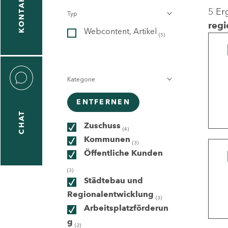
KONTAKT
5 Er
Typ
gen
regi
Webcontent, Artikel
n
(5)
Kategorie
ENTFERNEN
CHAT
icecenter
Zuschuss
(4)
Kommunen
(3)
Öffentliche Kunden
taktformular
(3)
Städtebau und
Regionalentwicklung
(3)
Arbeitsplatzförderun
erportal
g
(2)