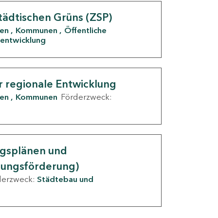
tädtischen Grüns (ZSP)
den
Kommunen
Öffentliche
entwicklung
r regionale Entwicklung
den
Kommunen
Förderzweck:
ngsplänen und
nungsförderung)
derzweck:
Städtebau und