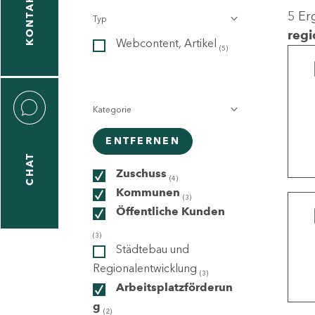
KONTAKT
5 Er
Typ
gen
regi
Webcontent, Artikel
n
(5)
Kategorie
ENTFERNEN
CHAT
icecenter
Zuschuss
(4)
Kommunen
(3)
Öffentliche Kunden
taktformular
(3)
Städtebau und
Regionalentwicklung
(3)
Arbeitsplatzförderun
erportal
g
(2)