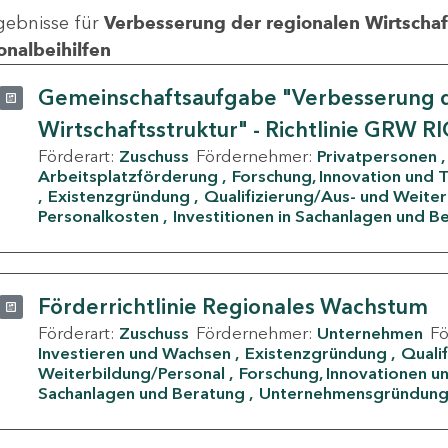
gebnisse für
Verbesserung der regionalen Wirtschafts
onalbeihilfen
Gemeinschaftsaufgabe "Verbesserung d
Wirtschaftsstruktur" - Richtlinie GRW R
Förderart:
Zuschuss
Fördernehmer:
Privatpersonen
Arbeitsplatzförderung
Forschung, Innovation und 
Existenzgründung
Qualifizierung/Aus- und Weite
Personalkosten
Investitionen in Sachanlagen und B
Förderrichtlinie Regionales Wachstum
Förderart:
Zuschuss
Fördernehmer:
Unternehmen
F
Investieren und Wachsen
Existenzgründung
Quali
Weiterbildung/Personal
Forschung, Innovationen un
Sachanlagen und Beratung
Unternehmensgründun