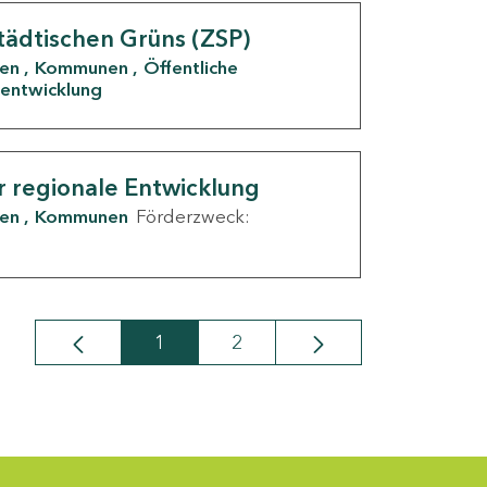
tädtischen Grüns (ZSP)
den
Kommunen
Öffentliche
entwicklung
r regionale Entwicklung
den
Kommunen
Förderzweck:
1
2
Seite
Seite