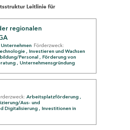
struktur Leitlinie für
er regionalen
IGA
Unternehmen
Förderzweck:
Technologie
Investieren und Wachsen
rbildung/Personal
Förderung von
eratung
Unternehmensgründung
örderzweck:
Arbeitsplatzförderung
fizierung/Aus- und
d Digitalisierung
Investitionen in
g