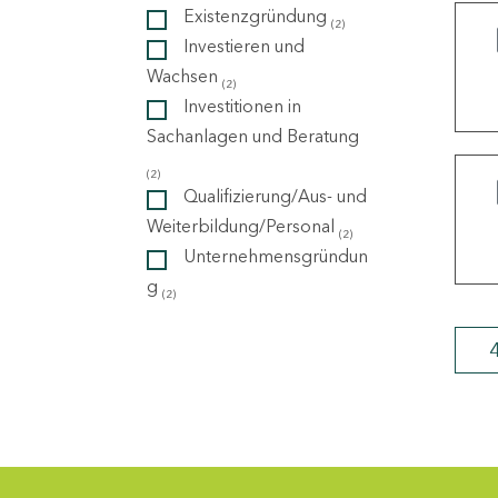
Existenzgründung
(2)
Investieren und
ndorte
Wachsen
(2)
Investitionen in
Sachanlagen und Beratung
(2)
Qualifizierung/Aus- und
Weiterbildung/Personal
(2)
Unternehmensgründun
g
(2)